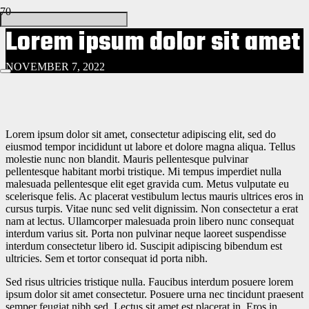
Lorem ipsum dolor sit amet
NOVEMBER 7, 2022
Lorem ipsum dolor sit amet, consectetur adipiscing elit, sed do
eiusmod tempor incididunt ut labore et dolore magna aliqua. Tellus
molestie nunc non blandit. Mauris pellentesque pulvinar
pellentesque habitant morbi tristique. Mi tempus imperdiet nulla
malesuada pellentesque elit eget gravida cum. Metus vulputate eu
scelerisque felis. Ac placerat vestibulum lectus mauris ultrices eros in
cursus turpis. Vitae nunc sed velit dignissim. Non consectetur a erat
nam at lectus. Ullamcorper malesuada proin libero nunc consequat
interdum varius sit. Porta non pulvinar neque laoreet suspendisse
interdum consectetur libero id. Suscipit adipiscing bibendum est
ultricies. Sem et tortor consequat id porta nibh.
Sed risus ultricies tristique nulla. Faucibus interdum posuere lorem
ipsum dolor sit amet consectetur. Posuere urna nec tincidunt praesent
semper feugiat nibh sed. Lectus sit amet est placerat in. Eros in