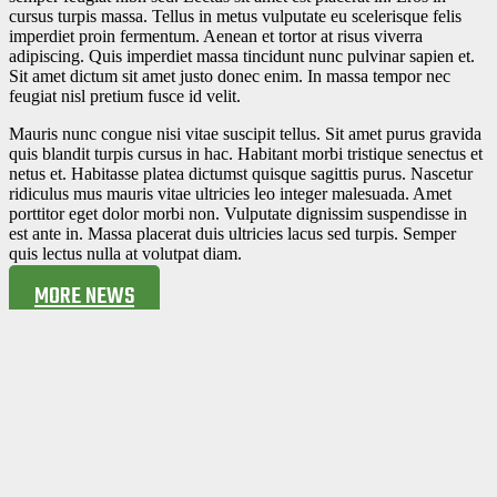
cursus turpis massa. Tellus in metus vulputate eu scelerisque felis
imperdiet proin fermentum. Aenean et tortor at risus viverra
adipiscing. Quis imperdiet massa tincidunt nunc pulvinar sapien et.
Sit amet dictum sit amet justo donec enim. In massa tempor nec
feugiat nisl pretium fusce id velit.
Mauris nunc congue nisi vitae suscipit tellus. Sit amet purus gravida
quis blandit turpis cursus in hac. Habitant morbi tristique senectus et
netus et. Habitasse platea dictumst quisque sagittis purus. Nascetur
ridiculus mus mauris vitae ultricies leo integer malesuada. Amet
porttitor eget dolor morbi non. Vulputate dignissim suspendisse in
est ante in. Massa placerat duis ultricies lacus sed turpis. Semper
quis lectus nulla at volutpat diam.
MORE NEWS